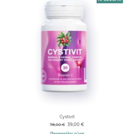
Cystivit
Original
Η
39,00
€
78,00
€
price
τρέχουσα
Παραγγείλτε τώρα